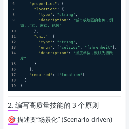
"properties"
:
{
"location"
:
{
"type"
:
"string"
,
"description"
:
"城市或地区的名称，例
如：北京, 东京, 伦敦"
}
,
"unit"
:
{
"type"
:
"string"
,
"enum"
:
[
"celsius"
,
"fahrenheit"
]
,
"description"
:
"温度单位，默认为摄氏
度"
}
}
,
"required"
:
[
"location"
]
}
}
2. 编写高质量技能的 3 个原则
🎯 描述要“场景化” (Scenario-driven)