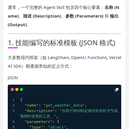
通常，一个完整的 Agent Skill 包含四个核心要素：
名称 (N
ame)
、
描述 (Description)
、
参数 (Parameters)
和
输出
(Output)
。
1. 技能编写的标准模板 (JSON 格式)
大多数现代框架（如 LangChain, Open
AI
Functions, Vercel
AI SDK）都遵循类似的定义方式：
JSON
{
"name"
:
"get_weather_data"
,
"description"
:
"当用户询问特定城市的实时天气或
预报时使用此工具。"
,
"parameters"
:
{
"type"
:
"object"
,