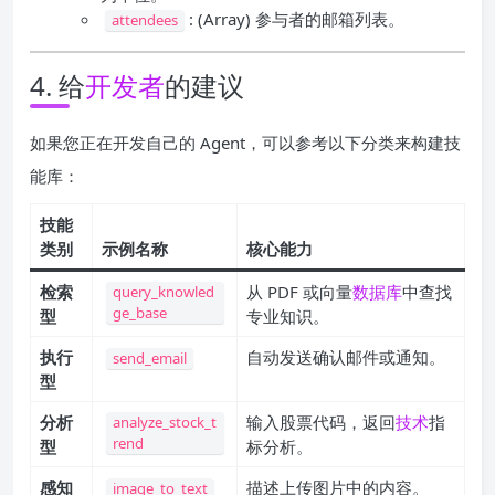
: (Array) 参与者的邮箱列表。
attendees
4. 给
开发者
的建议
如果您正在开发自己的 Agent，可以参考以下分类来构建技
能库：
技能
类别
示例名称
核心能力
检索
从 PDF 或向量
数据库
中查找
query_knowled
ge_base
型
专业知识。
执行
自动发送确认邮件或通知。
send_email
型
分析
输入股票代码，返回
技术
指
analyze_stock_t
rend
型
标分析。
感知
描述上传图片中的内容。
image_to_text