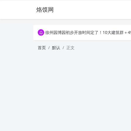
烙馍网
16796个OpenClaw Skills合集下载｜总2
徐州园博园初步开放时间定了！10大建筑群＋4
16796个OpenClaw Skills合集下载｜总2
徐州园博园初步开放时间定了！10大建筑群＋4
首页
默认
正文