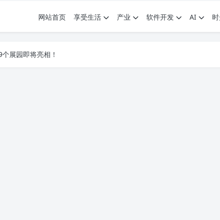
网站首页
享受生活
产业
软件开发
AI
时
.7G，压缩后仅738M，覆盖全场景技能
9个展园即将亮相！
.7G，压缩后仅738M，覆盖全场景技能
9个展园即将亮相！