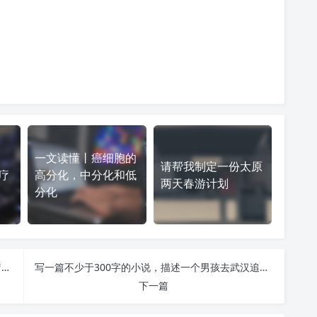
一文读懂丨癌细胞的
请帮我制定一份太原
疗
高分化，中分化和低
两天春游计划
分化
从妇科“第一凶癌”到有望控制成慢性病！卵巢癌治疗最新进展
写一篇不少于300字的小说，描述一个男孩去武汉追求自己心爱的女孩
下一篇