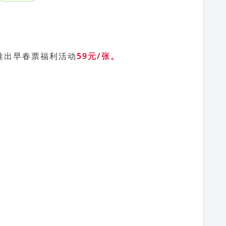
推出早春票福利活动
59元/张
。