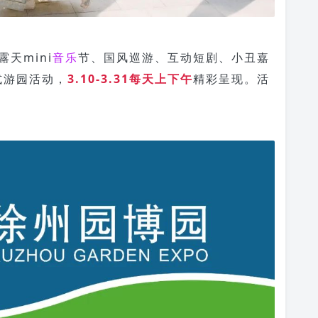
露天mini
音乐
节、国风巡游、互动短剧、小丑嘉
式游园活动，
3.10-3.31每天上下午
精彩呈现。活
。