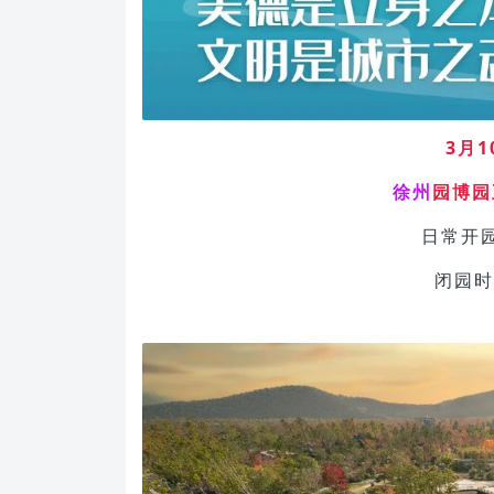
3月1
徐州
园博园
日常开园
闭园时