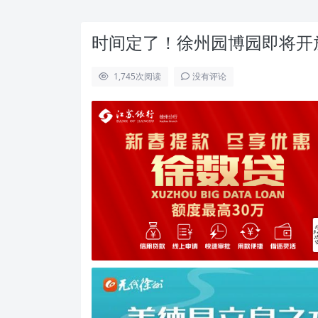
时间定了！徐州园博园即将开
1,745
次阅读
没有评论