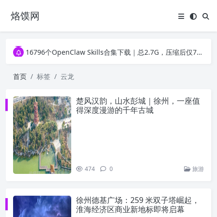
烙馍网
16796个OpenClaw Skills合集下载｜总2.7G，压缩后仅738M，覆盖全场景技能
徐州园博园初步开放时间定了！10大建筑群＋49个展园即将亮相！
16796个OpenClaw Skills合集下载｜总2.7G，压缩后仅738M，覆盖全场景技能
徐州园博园初步开放时间定了！10大建筑群＋49个展园即将亮相！
首页
标签
云龙
楚风汉韵，山水彭城｜徐州，一座值
得深度漫游的千年古城
474
0
旅游
徐州德基广场：259 米双子塔崛起，
淮海经济区商业新地标即将启幕