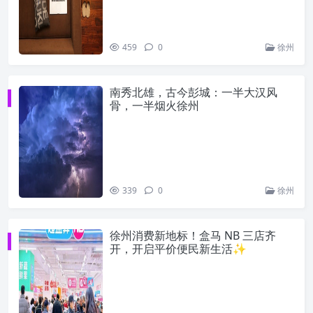
459
0
徐州
南秀北雄，古今彭城：一半大汉风
骨，一半烟火徐州
339
0
徐州
徐州消费新地标！盒马 NB 三店齐
开，开启平价便民新生活✨