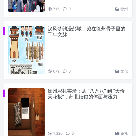
716
0
徐州
汉风楚韵浸彭城｜藏在徐州骨子里的
千年文脉
679
0
文化
徐州彩礼实录：从 “八万八” 到 “天价
天花板”，苏北婚俗的体面与压力
1,330
0
婚礼