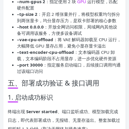
–num-gpus 2
：指定使用 2 块
GPU
运行模型，匹配
硬件配置
–tp-size 2
：开启 2 维张量并行，将模型权重均匀拆分
到两张显卡，均分显存压力，是双卡部署的核心参数
–host 0.0.0.0
：开放全网访问权限，局域网内其他设
备可调用该服务，方便多设备调试
–vae-cpu-offload
：将 VAE 解码器卸载至 CPU 运行，
大幅降低 GPU 显存占用，避免小显存显卡溢出
–text-encoder-cpu-offload
：文本编码器 CPU 卸
载，文本编码阶段不占用显存，进一步优化硬件资源
–port 30000
：指定服务启动端口，后续接口调用均通
过该端口访问
五、部署成功验证 & 接口调用
1. 启动成功标识
终端出现
Server started
、端口监听成功、模型加载完成
日志，即代表部署成功，无报错、无显存溢出。整套加载过
程耗时 1-3 分钟（取决于网络与硬盘速度）。