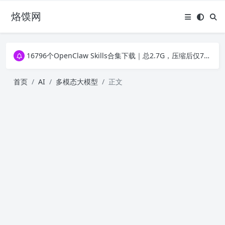
烙馍网
16796个OpenClaw Skills合集下载｜总2.7G，压缩后仅738M，覆盖全场景技能
徐州园博园初步开放时间定了！10大建筑群＋49个展园即将亮相！
16796个OpenClaw Skills合集下载｜总2.7G，压缩后仅738M，覆盖全场景技能
徐州园博园初步开放时间定了！10大建筑群＋49个展园即将亮相！
首页
AI
多模态大模型
正文