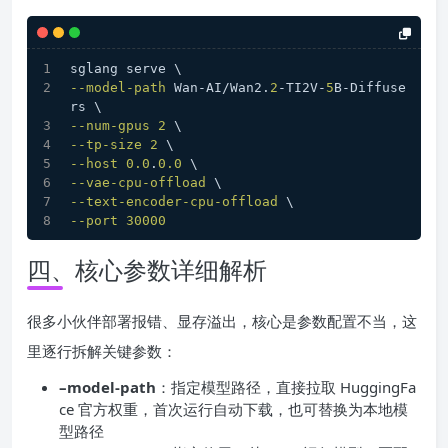
sglang serve \
--model-path
 Wan-AI/Wan2.
2
-TI2V-
5
B-Diffuse
rs \
--num-gpus
2
 \
--tp-size
2
 \
--host
0.0
.
0.0
 \
--vae-cpu-offload
 \
--text-encoder-cpu-offload
 \
--port
30000
四、核心参数详细解析
很多小伙伴部署报错、显存溢出，核心是参数配置不当，这
里逐行拆解关键参数：
–model-path
：指定模型路径，直接拉取 HuggingFa
ce 官方权重，首次运行自动下载，也可替换为本地模
型路径