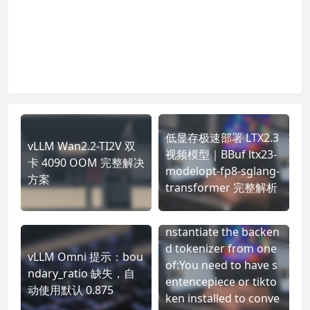
低显存极速部署 LTX2.3
vLLM Wan2.2-TI2V 双
视频模型｜BBuf ltx23-
卡 4090 OOM 完整解决
modelopt-fp8-sglang-
方案
transformer 完整解析
ValueError: Couldn’t i
nstantiate the backen
d tokenizer from one
vLLM Omni 提示：bou
of:You need to have s
ndary_ratio 缺失，自
entencepiece or tikto
动使用默认 0.875
ken installed to conve