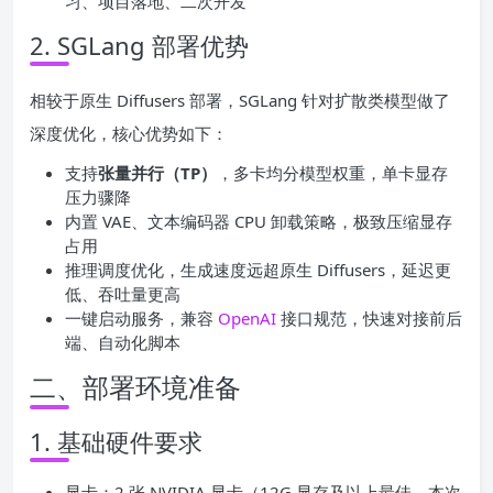
习、项目落地、二次开发
2. SGLang 部署优势
相较于原生 Diffusers 部署，SGLang 针对扩散类模型做了
深度优化，核心优势如下：
支持
张量并行（TP）
，多卡均分模型权重，单卡显存
压力骤降
内置 VAE、文本编码器 CPU 卸载策略，极致压缩显存
占用
推理调度优化，生成速度远超原生 Diffusers，延迟更
低、吞吐量更高
一键启动服务，兼容
OpenAI
接口规范，快速对接前后
端、自动化脚本
二、部署环境准备
1. 基础硬件要求
显卡：2 张 NVIDIA 显卡（12G 显存及以上最佳，本次