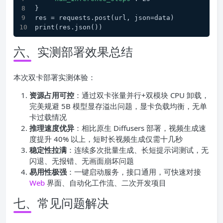
}
res = requests.post(url, json=data)
print(res.json())
六、实测部署效果总结
本次双卡部署实测体验：
资源占用可控
：通过双卡张量并行+双模块 CPU 卸载，
完美规避 5B 模型显存溢出问题，显卡负载均衡，无单
卡过载情况
推理速度优异
：相比原生 Diffusers 部署，视频生成速
度提升 40% 以上，短时长视频生成仅需十几秒
稳定性拉满
：连续多次批量生成、长短提示词测试，无
闪退、无报错、无画面崩坏问题
易用性极强
：一键启动服务，接口通用，可快速对接
Web
界面、自动化工作流、二次开发项目
七、常见问题解决