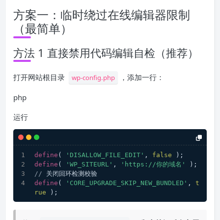
方案一：临时绕过在线编辑器限制
（最简单）
方法 1 直接禁用代码编辑自检（推荐）
打开网站根目录
，添加一行：
wp-config.php
php
运行
define
( 
'DISALLOW_FILE_EDIT'
, 
false
 );
define
( 
'WP_SITEURL'
, 
'https://你的域名'
 );
/
/
 关闭回环检测校验
define
( 
'CORE_UPGRADE_SKIP_NEW_BUNDLED'
, 
t
rue
 );