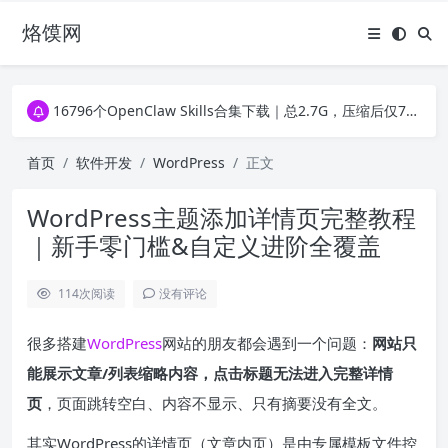
烙馍网
16796个OpenClaw Skills合集下载｜总2.7G，压缩后仅738M，覆盖全场景技能
徐州园博园初步开放时间定了！10大建筑群＋49个展园即将亮相！
16796个OpenClaw Skills合集下载｜总2.7G，压缩后仅738M，覆盖全场景技能
徐州园博园初步开放时间定了！10大建筑群＋49个展园即将亮相！
首页
软件开发
WordPress
正文
WordPress主题添加详情页完整教程
｜新手零门槛&自定义进阶全覆盖
114
次阅读
没有评论
很多搭建
WordPress
网站的朋友都会遇到一个问题：
网站只
能展示文章/列表缩略内容，点击标题无法进入完整详情
页
，页面跳转空白、内容不显示、只有摘要没有全文。
其实WordPress的详情页（文章内页）是由专属模板文件控