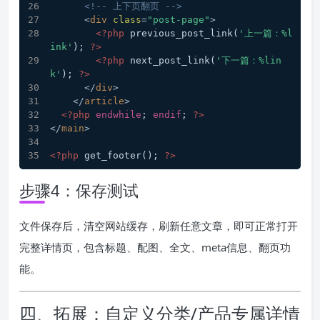
<!-- 上下页翻页 -->
<
div
class
=
"post-page"
>
<?php
 previous_post_link(
'上一篇：%l
ink'
); 
?>
<?php
 next_post_link(
'下一篇：%lin
k'
); 
?>
</
div
>
</
article
>
<?php
endwhile
; 
endif
; 
?>
</
main
>
<?php
 get_footer(); 
?>
步骤4：保存测试
文件保存后，清空网站缓存，刷新任意文章，即可正常打开
完整详情页，包含标题、配图、全文、meta信息、翻页功
能。
四、拓展：自定义分类/产品专属详情