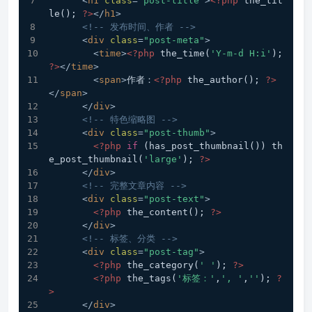
<
h1
class
=
"post-title"
>
<?php
 the_tit
le(); 
?>
</
h1
>
<!-- 发布时间、作者 -->
<
div
class
=
"post-meta"
>
<
time
>
<?php
 the_time(
'Y-m-d H:i'
); 
?>
</
time
>
<
span
>
作者：
<?php
 the_author(); 
?>
</
span
>
</
div
>
<!-- 特色缩略图 -->
<
div
class
=
"post-thumb"
>
<?php
if
 (has_post_thumbnail()) th
e_post_thumbnail(
'large'
); 
?>
</
div
>
<!-- 完整文章内容 -->
<
div
class
=
"post-text"
>
<?php
 the_content(); 
?>
</
div
>
<!-- 标签、分类 -->
<
div
class
=
"post-tag"
>
<?php
 the_category(
' '
); 
?>
<?php
 the_tags(
'标签：'
,
', '
,
''
); 
?
>
</
div
>