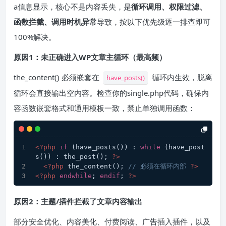
a信息显示，核心不是内容丢失，是
循环调用、权限过滤、
函数拦截、调用时机异常
导致，按以下优先级逐一排查即可
100%解决。
原因1：未正确进入WP文章主循环（最高频）
the_content() 必须嵌套在
循环内生效，脱离
have_posts()
循环会直接输出空内容。检查你的single.php代码，确保内
容函数嵌套格式和通用模板一致，禁止单独调用函数：
<?php
if
 (have_posts()) : 
while
 (have_post
s()) : the_post(); 
?>
<?php
 the_content(); 
// 必须在循环内部 
?>
<?php
endwhile
; 
endif
; 
?>
原因2：主题/插件拦截了文章内容输出
部分安全优化、内容美化、付费阅读、广告插入插件，以及