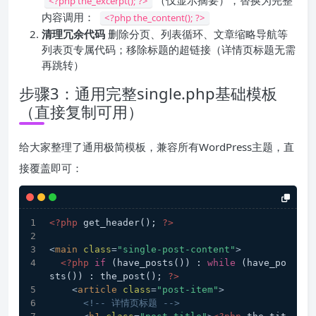
（仅显示摘要），替换为完整
<?php the_excerpt(); ?>
内容调用：
<?php the_content(); ?>
清理冗余代码
删除分页、列表循环、文章缩略导航等
列表页专属代码；移除标题的超链接（详情页标题无需
再跳转）
步骤3：通用完整single.php基础模板
（直接复制可用）
给大家整理了通用极简模板，兼容所有WordPress主题，直
接覆盖即可：
<?php
 get_header(); 
?>
<
main
class
=
"single-post-content"
>
<?php
if
 (have_posts()) : 
while
 (have_po
sts()) : the_post(); 
?>
<
article
class
=
"post-item"
>
<!-- 详情页标题 -->