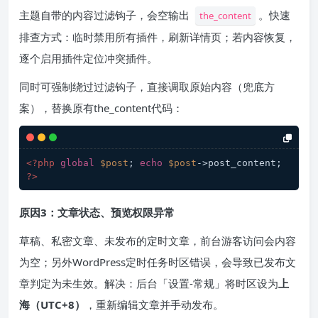
主题自带的内容过滤钩子，会空输出
。快速
the_content
排查方式：临时禁用所有插件，刷新详情页；若内容恢复，
逐个启用插件定位冲突插件。
同时可强制绕过过滤钩子，直接调取原始内容（兜底方
案），替换原有the_content代码：
<?php
global
$post
; 
echo
$post
->post_content; 
?>
原因3：文章状态、预览权限异常
草稿、私密文章、未发布的定时文章，前台游客访问会内容
为空；另外WordPress定时任务时区错误，会导致已发布文
章判定为未生效。解决：后台「设置-常规」将时区设为
上
海（UTC+8）
，重新编辑文章并手动发布。