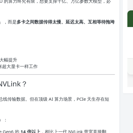
GPU 的算力终究有限，想要支撑千亿、万亿参数大模型，必
」，而是
多卡之间数据传得太慢、延迟太高、互相等待拖垮
大幅提升
一张超大显卡一样工作
VLink？
总线传输数据。但在顶级 AI 算力场景，PCIe 天生存在短
）：
e Gen6 的
14 倍以上
，相比上一代 NVLink 带宽直接翻