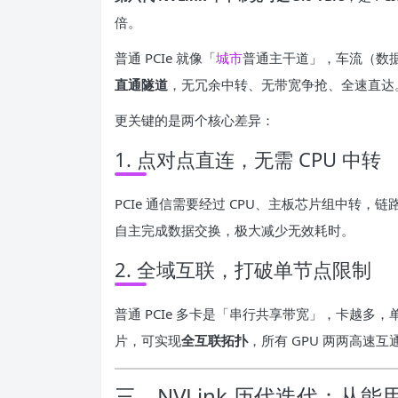
倍。
普通 PCIe 就像「
城市
普通主干道」，车流（数据）
直通隧道
，无冗余中转、无带宽争抢、全速直达
更关键的是两个核心差异：
1. 点对点直连，无需 CPU 中转
PCIe 通信需要经过 CPU、主板芯片组中转，链路层
自主完成数据交换，极大减少无效耗时。
2. 全域互联，打破单节点限制
普通 PCIe 多卡是「串行共享带宽」，卡越多，单卡分
片，可实现
全互联拓扑
，所有 GPU 两两高速
三、NVLink 历代迭代：从能