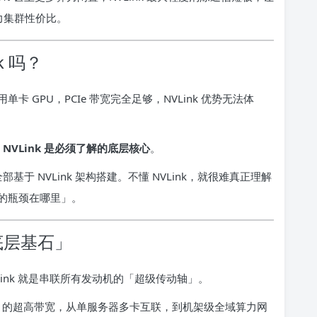
力集群性价比。
k 吗？
单卡 GPU，PCIe 带宽完全足够，NVLink 优势无法体
：
NVLink 是必须了解的底层核心
。
基于 NVLink 架构搭建。不懂 NVLink，就很难真正理解
的瓶颈在哪里」。
「底层基石」
NVLink 就是串联所有发动机的「超级传动轴」。
6 TB/s 的超高带宽，从单服务器多卡互联，到机架级全域算力网