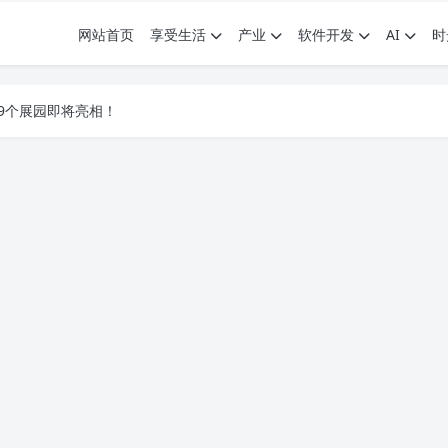
网站首页
享受生活
产业
软件开发
AI
时
.7G，压缩后仅738M，覆盖全场景技能
9个展园即将亮相！
.7G，压缩后仅738M，覆盖全场景技能
9个展园即将亮相！