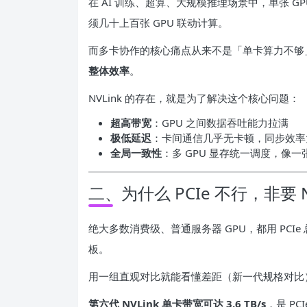
在 AI 训练、超算、大规模推理场景中，单张 
须几十上百张 GPU 联动计算。
而多卡协作的核心痛点从来不是「单卡算力不够
整体效率
。
NVLink 的存在，就是为了解决这个核心问题：
超高带宽
：GPU 之间数据吞吐能力拉满
极低延迟
：卡间通信几乎无卡顿，同步效率
全局一致性
：多 GPU 显存统一调度，像
二、为什么 PCIe 不行，非要 N
绝大多数消费级、普通服务器 GPU，都用 PCIe 
板。
用一组直观对比就能看懂差距（新一代规格对比
第六代 NVLink 单卡带宽可达 3.6 TB/s
，是 PCI