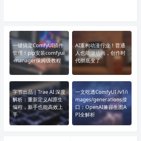
一键搞定ComfyUI插件
AI重构动漫行业！普通
管理！pip安装comfyui
人也能做动画，创作时
-manager保姆级教程
代彻底变了
字节出品｜Trae AI 深度
一文吃透ComfyUI /v1/i
解析：重新定义AI原生
mages/generations接
编程，新手也能高效上
口：OpenAI兼容生图A
手
PI全解析