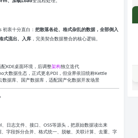
form、加载Load
全流程处理。
ers 初衷十分直白：
把散落各处、格式杂乱的数据，全部倒入
格式流出、入库
，完美契合数据整合的核心逻辑。
适配KDE桌面环境，后调整
架构
独立迭代
taho大数据生态，正式更名PDI，但业界依旧统称Kettle
、云数据库、国产数据库，适配国产化数据开发场景
？
Excel、日志文件、接口、OSS等源头，把原始数据读出来
据、字段拆分合并、格式统一、脱敏、关联计算、去重、字