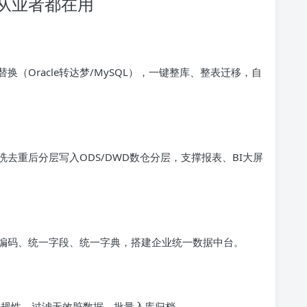
%从业者都在用
换（Oracle转达梦/MySQL），一键整库、整表迁移，自
去重后分层写入ODS/DWD数仓分层，支撑报表、BI大屏
编码、统一字段、统一字典，搭建企业统一数据中台。
据合规性，过滤无效脏数据，批量入库归档。