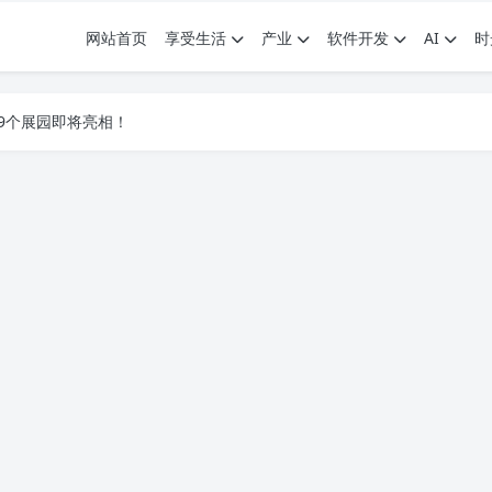
网站首页
享受生活
产业
软件开发
AI
时
.7G，压缩后仅738M，覆盖全场景技能
9个展园即将亮相！
.7G，压缩后仅738M，覆盖全场景技能
9个展园即将亮相！