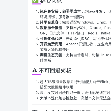
绿色免安装，部署零成本
：纯Java开发，
环境捆绑，服务器一键部署
跨平台兼容
：完美适配Windows、Linu
数据源全覆盖
：支持MySQL、Oracle、Po
ON、日志文件；HTTP接口、Redis、Kafk
可视化低代码
：告别原生JDBC手写同步
开源免费商用
：Apache开源协议，企业商用无
节省大额授权费用
调度生态完善
：支持自带定时、对接Linux C
维体系
⚠️ 不可回避短板
超大TB级海量数据并行处理能力弱于Flin
搭配大数据组件联用
高并发实时同步性能一般，更适配离线定时
大版本迭代兼容性较差，高版本文件无法直