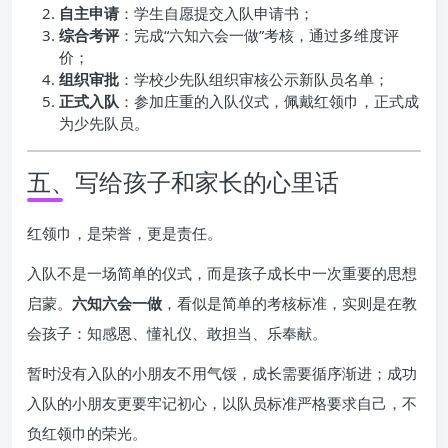
自主申请
：学生自愿提交入队申请书；
综合考评
：完成“六知六会一做”考核，通过多维度评
价；
组织审批
：学校少先队组织审核公示新队员名单；
正式入队
：参加庄重的入队仪式，佩戴红领巾，正式成
为少先队员。
五、写给孩子和家长的心里话
红领巾，是荣誉，更是责任。
入队不是一场简单的仪式，而是孩子成长中一次重要的思想
启蒙。
六知六会一做
，看似是简单的考核标准，实则是在教
会孩子：知感恩、懂礼仪、敢担当、乐奉献。
暂时没有入队的小朋友不用气馁，成长需要循序渐进；成功
入队的小朋友更要牢记初心，以队员标准严格要求自己，不
负红领巾的荣光。