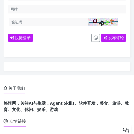
快捷登录
发布评论
关于我们
烙馍网，关注AI与生活，Agent Skills、软件开发，美食、旅游、教
育、文化、休闲、娱乐、游戏
友情链接