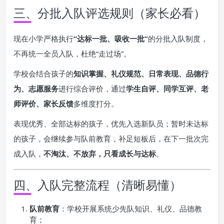
三、分批入队评选规则（家长必看）
现在小学严格执行
“达标一批、吸收一批”
的分批入队制度，
不再统一全员入队，杜绝“走过场”。
学校会结合孩子的
知识掌握、礼仪规范、日常表现、品德行
为、志愿服务
进行综合评价，通过
学生自评、同学互评、老
师评价、家长反馈
多维度打分。
表现优秀、全部达标的孩子，优先入选新队员；暂时未达标
的孩子，会继续参与队前教育，补足短板后，在下一批次完
成入队，
不淘汰、不放弃，只看成长与达标
。
四、入队完整流程（清晰易懂）
队前教育
：学校开展系统少先队知识、礼仪、品德教
育；