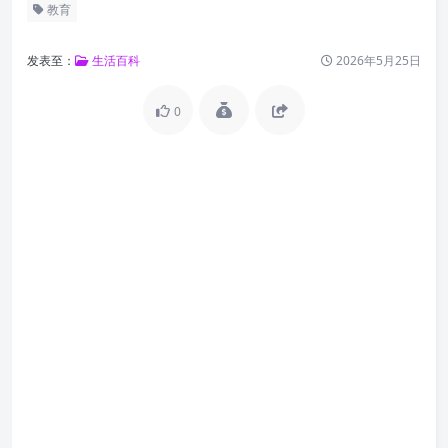
教育
发表至：
生活百科
2026年5月25日
0