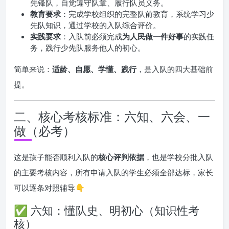
先锋队，自觉遵守队章、履行队员义务。
教育要求
：完成学校组织的完整队前教育，系统学习少
先队知识，通过学校的入队综合评价。
实践要求
：入队前必须完成
为人民做一件好事
的实践任
务，践行少先队服务他人的初心。
简单来说：
适龄、自愿、学懂、践行
，是入队的四大基础前
提。
二、核心考核标准：六知、六会、一
做（必考）
这是孩子能否顺利入队的
核心评判依据
，也是学校分批入队
的主要考核内容，所有申请入队的学生必须全部达标，家长
可以逐条对照辅导👇
✅ 六知：懂队史、明初心（知识性考
核）