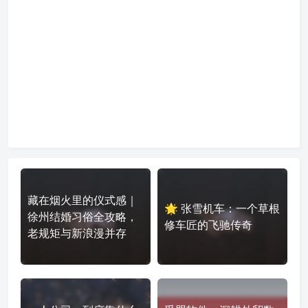
藏在烟火里的仪式感｜
🌟 张雪机车：一个草根
徐州结婚习俗全攻略，
修车匠的飞驰传奇
老规矩与新浪漫并存