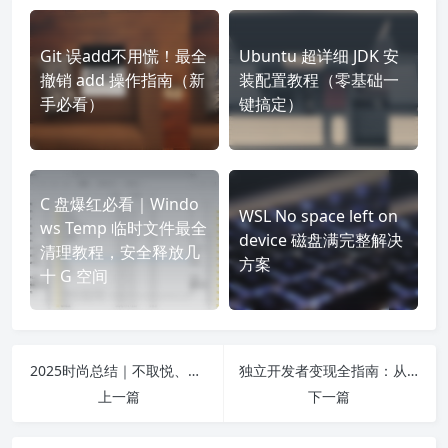
Git 误add不用慌！最全
Ubuntu 超详细 JDK 安
撤销 add 操作指南（新
装配置教程（零基础一
手必看）
键搞定）
C 盘爆红必看｜Windo
WSL No space left on
ws Temp 临时文件最全
device 磁盘满完整解决
清理教程，安全释放几
方案
十 G 空间
2025时尚总结｜不取悦、不定义，穿搭与美都是情绪的温柔安放✨
独立开发者变现全指南：从副业接单到年入百万，普通人也能走通的路
上一篇
下一篇