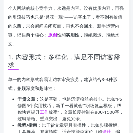
个人网站的核心竞争力，永远是内容。没有优质内容，再强
的引流技巧也只是“昙花一现”——访客来了，看不到有价值
的东西，只会瞬间关闭页面，再也不会回来。新手运营内
容，记住两个核心：
原创
性
和
实用性
，拒绝搬运、拒绝水
文。
1. 内容形式：多样化，满足不同访客需
求
单一的内容形式容易让访客审美疲劳，建议结合3-4种形
式，兼顾深度和趣味性：
干货文章
：这是基础，也是沉淀粉丝的核心。比如“PS
修图5个实用技巧，新手一看就会”“职场复盘模板，帮
你快速提升
工作
效率”，文章长度控制在800-1500字，
逻辑清晰、重点突出，避免冗余。
教程/指南
：比干货文章更具实操性，比如步骤拆解、
工具推荐、避坑指南，适合技能类定位（如
设计
、编