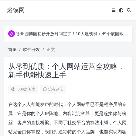
烙馍网
16796个OpenClaw Skills合集下载｜总2.7G，压缩后仅738M，覆盖全场景技能
徐州园博园初步开放时间定了！10大建筑群＋49个展园即将亮相！
16796个OpenClaw Skills合集下载｜总2.7G，压缩后仅738M，覆盖全场景技能
徐州园博园初步开放时间定了！10大建筑群＋49个展园即将亮相！
首页
软件开发
正文
从零到优质：个人网站运营全攻略，
新手也能快速上手
334
次阅读
没有评论
在这个人人都能发声的时代，个人网站早已不是程序员的专
属，它是你的个人IP阵地、内容沉淀容器，更是连接你与粉
丝、客户的直接桥梁。不同于社交平台的算法束缚，个人网
站完全由你掌控，既能打造独特的个人品牌，也能实现内容