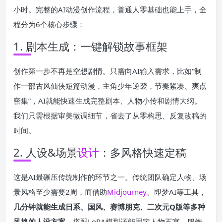
小时。完整的AI动漫创作流程，普通人零基础也能上手，全
程分为6个核心步骤：
1. 剧本生成：一键解锁故事框架
创作第一步不再是空想剧情。只需向AI输入需求，比如“制
作一部古风仙侠短篇动漫，主角少年逆袭，节奏紧凑、爽点
密集”，AI就能快速生成完整剧本、人物小传和剧情大纲。
我们只需根据审美微调细节，省去了从零构思、反复改稿的
时间。
2. 人设&场景
设计
：多风格快速定稿
这是AI最碾压传统制作的环节之一。传统团队确定人物、场
景风格至少需要2周，而借助
Midjourney
、即梦AI等工具，
几分钟就能生成日系、国风、赛博朋克、二次元Q版等多种
风格的人设方案
。搭配LoRA模型还能固定人物五官、服饰