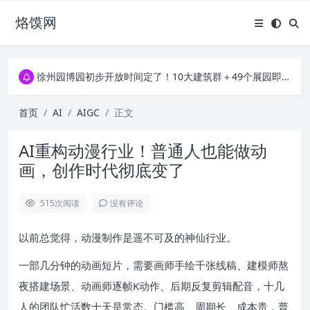
烙馍网
16796个OpenClaw Skills合集下载｜总2.7G，压缩后仅738M，覆盖全场景技能
徐州园博园初步开放时间定了！10大建筑群＋49个展园即将亮相！
16796个OpenClaw Skills合集下载｜总2.7G，压缩后仅738M，覆盖全场景技能
徐州园博园初步开放时间定了！10大建筑群＋49个展园即将亮相！
首页
AI
AIGC
正文
AI重构动漫行业！普通人也能做动
画，创作时代彻底变了
515
次阅读
没有评论
以前总觉得，动漫制作是遥不可及的神仙行业。
一部几分钟的动画短片，需要画师手绘千张线稿、建模师熬
夜搭建场景、动画师逐帧K动作、后期反复剪辑配音，十几
人的团队忙活数十天是常态。门槛高、周期长、成本贵，普