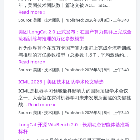
年，美团技术团队数十篇论文被 ACL、SIG…
Read more »
Source:
美团 · 技术团队
|
Published:
2026年8月8日 - 上午3:40
美团 LongCat-2.0 正式发布：在国产算力集群上完成全
流程训练与推理的万亿参数模型
作为业界首个在五万卡国产算力集群上完成全流程训练
与推理的万亿参数模型（总参数 1.6 T，平均激活约…
Read more »
Source:
美团 · 技术团队
|
Published:
2026年8月8日 - 上午3:40
ICML 2026 | 美团技术团队学术论文精选
ICML是机器学习领域最具影响力的国际顶级学术会议
之一。大会旨在探讨机器学习未来发展所面临的关键挑
战…
Read more »
Source:
美团 · 技术团队
|
Published:
2026年8月8日 - 上午3:40
LongCat 开源 VitaBench 2.0：长期动态智能体基准新
标杆