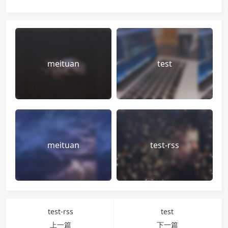
meituan
test
meituan
test-rss
test-rss
test
上一篇
下一篇