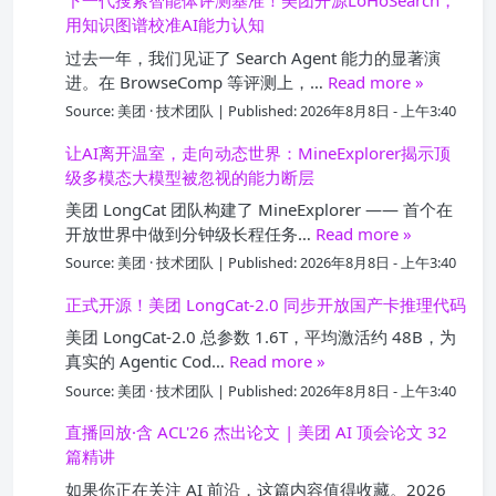
下一代搜索智能体评测基准！美团开源LoHoSearch，
用知识图谱校准AI能力认知
过去一年，我们见证了 Search Agent 能力的显著演
进。在 BrowseComp 等评测上，…
Read more »
Source:
美团 · 技术团队
|
Published:
2026年8月8日 - 上午3:40
让AI离开温室，走向动态世界：MineExplorer揭示顶
级多模态大模型被忽视的能力断层
美团 LongCat 团队构建了 MineExplorer —— 首个在
开放世界中做到分钟级长程任务…
Read more »
Source:
美团 · 技术团队
|
Published:
2026年8月8日 - 上午3:40
正式开源！美团 LongCat-2.0 同步开放国产卡推理代码
美团 LongCat-2.0 总参数 1.6T，平均激活约 48B，为
真实的 Agentic Cod…
Read more »
Source:
美团 · 技术团队
|
Published:
2026年8月8日 - 上午3:40
直播回放·含 ACL'26 杰出论文 | 美团 AI 顶会论文 32
篇精讲
如果你正在关注 AI 前沿，这篇内容值得收藏。2026