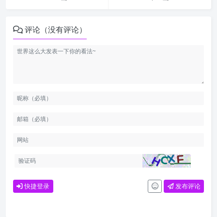
评论（没有评论）
快捷登录
发布评论