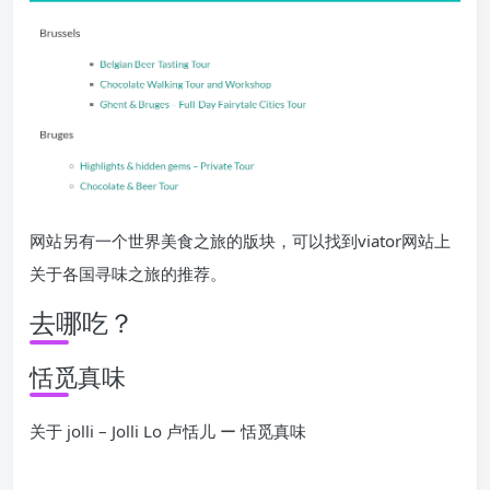
网站另有一个世界美食之旅的版块，可以找到viator网站上
关于各国寻味之旅的推荐。
去哪吃？
恬觅真味
关于 jolli – Jolli Lo 卢恬儿 ー 恬觅真味