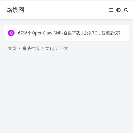
烙馍网
16796个OpenClaw Skills合集下载｜总2.7G，压缩后仅738M，覆盖全场景技能
徐州园博园初步开放时间定了！10大建筑群＋49个展园即将亮相！
16796个OpenClaw Skills合集下载｜总2.7G，压缩后仅738M，覆盖全场景技能
徐州园博园初步开放时间定了！10大建筑群＋49个展园即将亮相！
首页
享受生活
文化
正文