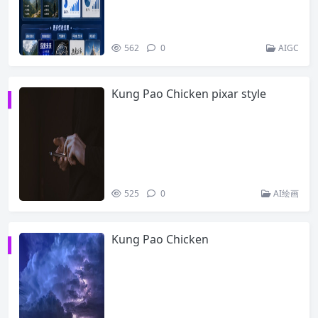
562
0
AIGC
Kung Pao Chicken pixar style
525
0
AI绘画
Kung Pao Chicken