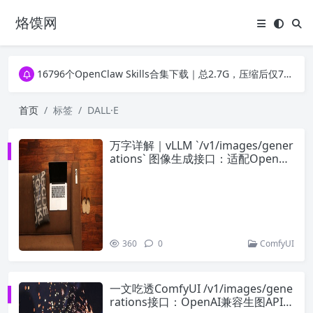
烙馍网
16796个OpenClaw Skills合集下载｜总2.7G，压缩后仅738M，覆盖全场景技能
徐州园博园初步开放时间定了！10大建筑群＋49个展园即将亮相！
16796个OpenClaw Skills合集下载｜总2.7G，压缩后仅738M，覆盖全场景技能
徐州园博园初步开放时间定了！10大建筑群＋49个展园即将亮相！
首页
标签
DALL·E
万字详解｜vLLM `/v1/images/gener
ations` 图像生成接口：适配OpenAI
标准、部署+调用全指南
360
0
ComfyUI
一文吃透ComfyUI /v1/images/gene
rations接口：OpenAI兼容生图API全