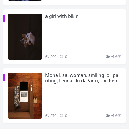
a girl with bikini
500
0
AI绘画
Mona Lisa, woman, smiling, oil pai
nting, Leonardo da Vinci, the Renai
ssance period,4K, –ar2:3，-v10
576
0
AI绘画