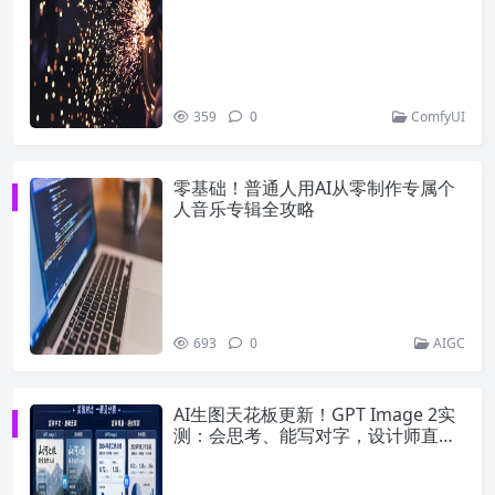
解析
359
0
ComfyUI
零基础！普通人用AI从零制作专属个
人音乐专辑全攻略
693
0
AIGC
AI生图天花板更新！GPT Image 2实
测：会思考、能写对字，设计师直接
躺平