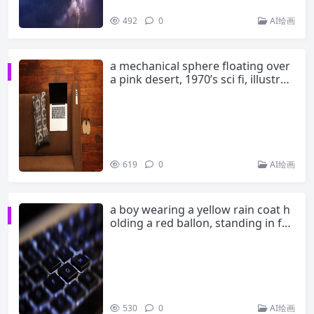
492
0
AI绘画
a mechanical sphere floating over
a pink desert, 1970’s sci fi, illustrati
on by Moebius
619
0
AI绘画
a boy wearing a yellow rain coat h
olding a red ballon, standing in fro
nt of a smokey volcano, digital art
530
0
AI绘画