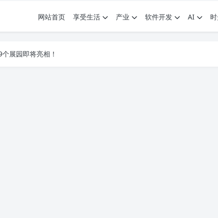
网站首页
享受生活
产业
软件开发
AI
时
.7G，压缩后仅738M，覆盖全场景技能
9个展园即将亮相！
.7G，压缩后仅738M，覆盖全场景技能
9个展园即将亮相！