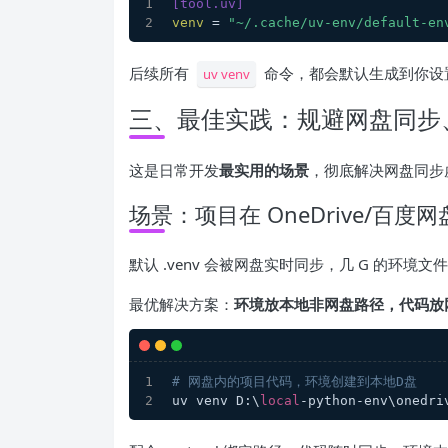
[tool.uv]
venv
 = 
"~/.cache/uv-env/default-en
后续所有
命令，都会默认生成到你设
uv venv
三、最佳实践：规避网盘同步
这是日常开发
最实用的场景
，彻底解决网盘同步
场景：项目在 OneDrive/百度网
默认 .venv 会被网盘实时同步，几 G 的环
最优解决方案：
环境放本地非网盘路径，代码放
# 网盘内的项目代码，环境创建到本地D盘
uv venv D:\
local
-python-env\onedri