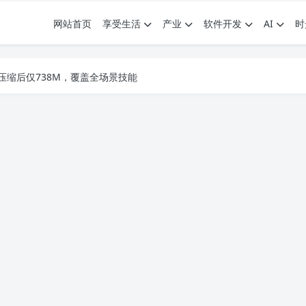
网站首页
享受生活
产业
软件开发
AI
时
.7G，压缩后仅738M，覆盖全场景技能
9个展园即将亮相！
.7G，压缩后仅738M，覆盖全场景技能
9个展园即将亮相！