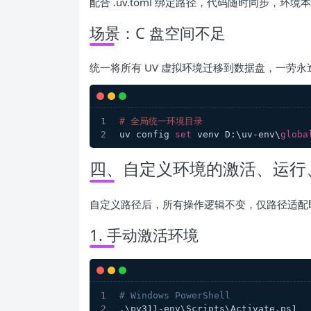
配合 .uv.toml 绑定路径，代码随时同步，环
场景：C 盘空间不足
统一将所有 UV 虚拟环境迁移到数据盘，一劳永
# 全局统一环境目录
uv config 
set
 venv D:\uv-env\
globa
四、自定义环境的激活、运行
自定义路径后，所有操作逻辑不变，仅路径适配
1. 手动激活环境
# Windows PowerShell
.\py311-env\Scripts\Activate.ps1