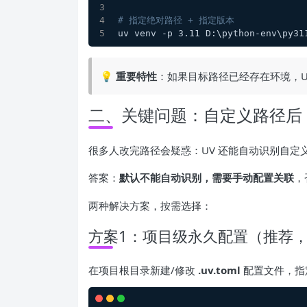
# 指定绝对路径 + 指定版本
uv venv -p 3.11 D:\python-env\py31
💡 重要特性
：如果目标路径已经存在环境，U
二、关键问题：自定义路径后，uv 
很多人改完路径会疑惑：UV 还能自动识别自定
答案：
默认不能自动识别，需要手动配置关联
，
两种解决方案，按需选择：
方案1：项目级永久配置（推荐
在项目根目录新建/修改
.uv.toml
配置文件，指