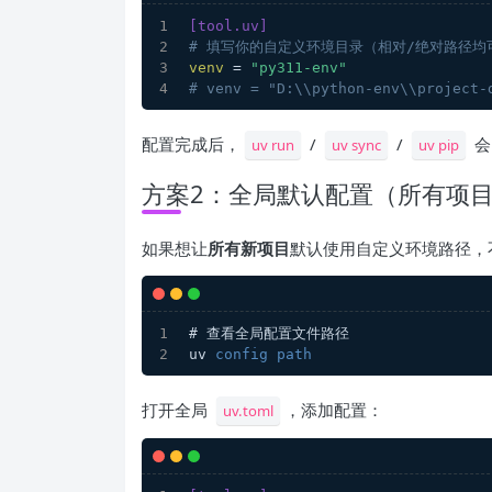
[tool.uv]
# 填写你的自定义环境目录（相对/绝对路径均
venv
 = 
"py311-env"
# venv = "D:\\python-env\\project-
配置完成后，
/
/
会
uv run
uv sync
uv pip
方案2：全局默认配置（所有项
如果想让
所有新项目
默认使用自定义环境路径，不
# 查看全局配置文件路径
uv 
config
path
打开全局
，添加配置：
uv.toml