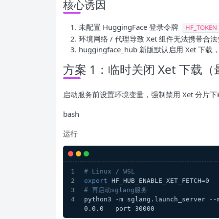
核心诱因
未配置 HuggingFace 登录令牌
HF_TOKEN
环境网络 / 代理导致 Xet 组件无法携带合
huggingface_hub 新版默认启用 Xet
方案 1：临时关闭 Xet 下
启动服务前设置环境变量，强制禁用 Xet 分片
bash
运行
# Linux / WSL
export
 HF_HUB_ENABLE_XET_FETCH=0
# 再启动sglang服务
python3 -m sglang.launch_server --
0.0.0 --port 30000