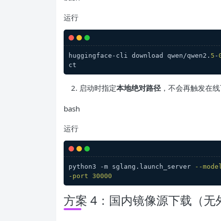
运行
huggingface-cli download qwen/qwen2.
5
-
启动时指定
本地绝对路径
，不会再触发在线下
bash
运行
python3 -m sglang
.launch_server
--mode
-port
30000
方案 4：国内镜像源下载（无外