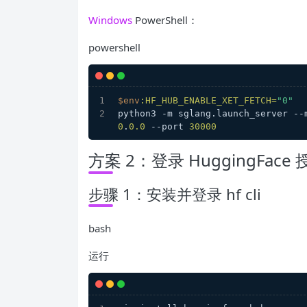
Windows
PowerShell：
powershell
$env
:HF_HUB_ENABLE_XET_FETCH=
"0"
python3 -m sglang.launch_server --
0
.
0.0
 --port 
30000
方案 2：登录 HuggingFa
步骤 1：安装并登录 hf cli
bash
运行