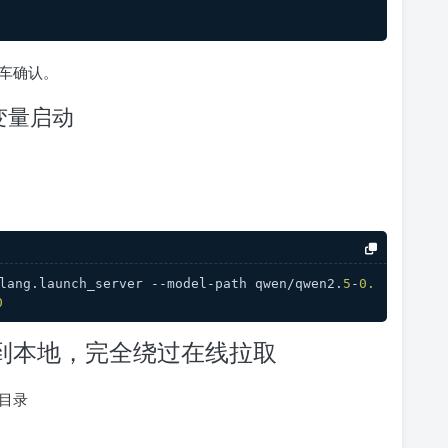
车确认。
变量启动
lang.launch_server --model-path qwen/qwen2.
5
-
0.
0
载到本地，完全绕过在线拉取
目录