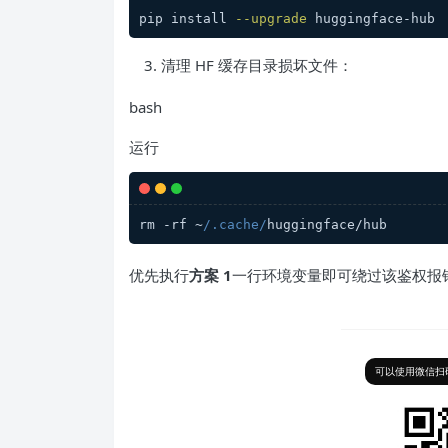
pip install 
--upgrade
清理 HF 缓存目录损坏文件：
bash
运行
rm -rf ~
/.cache/
优先执行
方案 1
一行环境变量即可绕过该鉴权报
可以使用微信扫码