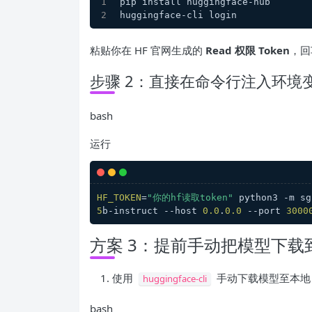
pip install huggingface-hub
huggingface-cli login
粘贴你在 HF 官网生成的
Read 权限 Token
，回
步骤 2：直接在命令行注入环境
bash
运行
HF_TOKEN
=
"你的hf读取token"
 python3 -m sg
5
b-instruct --host 
0.0
.
0.0
 --port 
3000
方案 3：提前手动把模型下
使用
手动下载模型至本地
huggingface-cli
bash