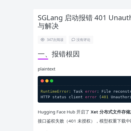
SGLang 启动报错 401 Unaut
与解决
347
次阅读
没有评论
一、报错根因
plaintext
RuntimeError:
 Task 
error
: File reconst
HTTP status client 
error
 (
401
Hugging Face Hub 开启了
Xet 分布式文件存
接口鉴权失败（401 未授权），模型权重下载中断