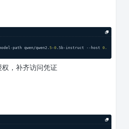
model-path qwen/qwen2.
5
-
0
.5b-instruct --host 
0.
ce 授权，补齐访问凭证