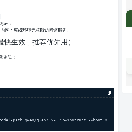
；
法凭证；
 下载，内网 / 离线环境无权限访问该服务。
载（最快生效，推荐优先用）
下载逻辑：
model-path qwen/qwen2.5-0.5b-instruct --host 0.