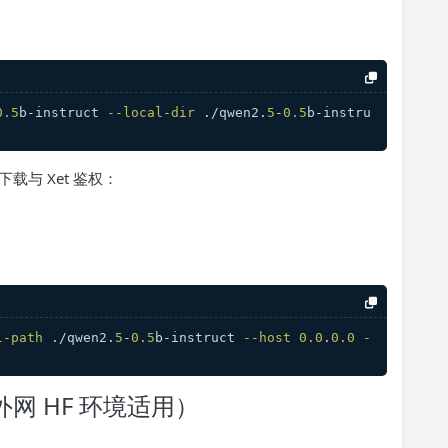
0.5
b-instruct 
--local-dir
 ./qwen2.
5
-
0.5
b-instru
载与 Xet 鉴权：
l-path
 ./qwen2.
5
-
0.5
b-instruct 
--host
0.0
.
0.0
-
网 HF 环境适用）