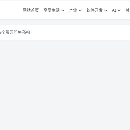
网站首页
享受生活
产业
软件开发
AI
时
.7G，压缩后仅738M，覆盖全场景技能
9个展园即将亮相！
.7G，压缩后仅738M，覆盖全场景技能
9个展园即将亮相！