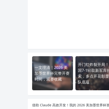
开门红炸裂开局！
一文理清｜2026 美
国7-1轻取新军库
加墨世界杯完整开赛
索，多点开花彰显
时间，观赛收藏
队底蕴