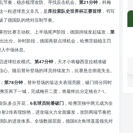
乱节奏，稳步梳理攻防、寻找反击机会。
第21分钟
，科梅
这一粒进球意义非凡，是
库拉索队史世界杯正赛首球
，书写
破了德国队的绝对压制节奏。
掌控比赛主动权。上半场尾声阶段，德国持续发起猛攻，
第
出比分。补时阶段，德国再获点球机会，哈弗茨稳稳主罚
进入中场休息。
启进球狂欢模式。
第47分钟
，天才小将穆西亚拉精准破
信心。随后替补登场的球员持续发力，比赛悬念彻底失去。
；
第78分钟
，替补登场的翁达夫表现亮眼，破门得分同时
弗茨再下一城，完成梅开二度，将最终比分定格在7-1。
全队多点开花，
6名球员轮番破门
，哈弗茨独中两元成为全
1射2传表现惊艳，进攻端火力全面爆发，攻防两端节奏把
强队的进攻体系。全场数据层面，德国8次角球遥遥领先对