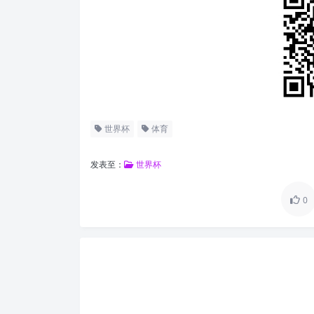
世界杯
体育
发表至：
世界杯
0