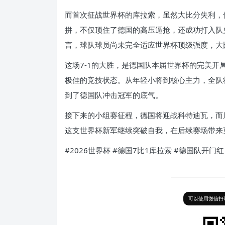
而首次征战世界杯的库拉索，虽然大比分失利，
拼，不仅顶住了德国的高压逼抢，还成功打入队
言，球队球员尚未完全适应世界杯顶级强度，大
这场7-1的大胜，是德国队本届世界杯的完美
极佳的竞技状态。从年轻小将到核心主力，全队
到了德国队冲击冠军的底气。
接下来的小组赛征程，德国将迎战科特迪瓦，而
这支世界杯新军继续突破自我，在后续赛场带来
#2026世界杯 #德国7比1库拉索 #德国队开门
可以使用微信扫码