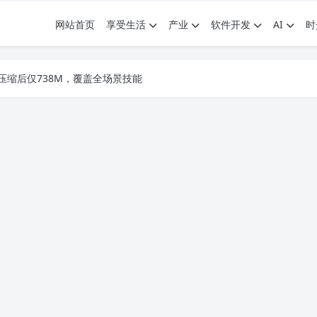
网站首页
享受生活
产业
软件开发
AI
时
.7G，压缩后仅738M，覆盖全场景技能
9个展园即将亮相！
.7G，压缩后仅738M，覆盖全场景技能
9个展园即将亮相！