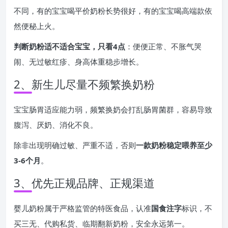
不同，有的宝宝喝平价奶粉长势很好，有的宝宝喝高端款依
然便秘上火。
判断奶粉适不适合宝宝，只看4点
：便便正常、不胀气哭
闹、无过敏红疹、身高体重稳步增长。
2、新生儿尽量不频繁换奶粉
宝宝肠胃适应能力弱，频繁换奶会打乱肠胃菌群，容易导致
腹泻、厌奶、消化不良。
除非出现明确过敏、严重不适，否则
一款奶粉稳定喂养至少
3-6个月
。
3、优先正规品牌、正规渠道
婴儿奶粉属于严格监管的特医食品，认准
国食注字
标识，不
买三无、代购私货、临期翻新奶粉，安全永远第一。