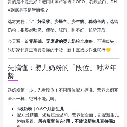
贵的是不是更好？进口比国产靠谱？OPO、乳铁蛋白、DH
A到底是不是智商税？
选对奶粉，宝宝
好吸收、少胀气、少生病、稳稳长肉
；选错
奶粉，很容易吐奶、便秘、腹泻、睡不好、长势落后。
今天写一篇
零基础、无废话的婴儿奶粉全攻略
，不讲噱头，
只讲家长真正需要看懂的干货，新手直接抄作业就行💛
先搞懂：婴儿奶粉的「段位」对应年
龄
选奶粉第一步，先看段位！不同段位配方标准、营养比例完
全不一样，绝对不能乱喝。
1段奶粉｜0-6个月新生儿
配方最精细、渗透压最温和、营养最全面，适配新生儿
娇嫩肠胃。
所有宝宝首选1段，不建议新生儿直接喝2