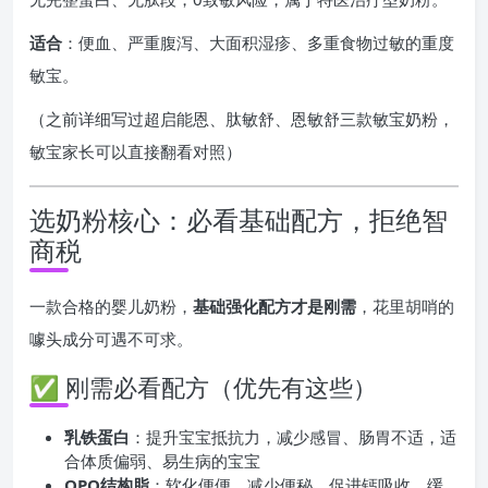
适合
：便血、严重腹泻、大面积湿疹、多重食物过敏的重度
敏宝。
（之前详细写过超启能恩、肽敏舒、恩敏舒三款敏宝奶粉，
敏宝家长可以直接翻看对照）
选奶粉核心：必看基础配方，拒绝智
商税
一款合格的婴儿奶粉，
基础强化配方才是刚需
，花里胡哨的
噱头成分可遇不可求。
✅ 刚需必看配方（优先有这些）
乳铁蛋白
：提升宝宝抵抗力，减少感冒、肠胃不适，适
合体质偏弱、易生病的宝宝
OPO结构脂
：软化便便、减少便秘、促进钙吸收，缓