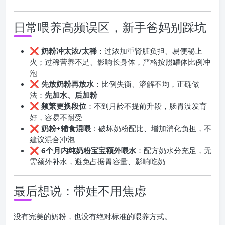
日常喂养高频误区，新手爸妈别踩坑
❌ 奶粉冲太浓/太稀
：过浓加重肾脏负担、易便秘上
火；过稀营养不足、影响长身体，严格按照罐体比例冲
泡
❌ 先放奶粉再放水
：比例失衡、溶解不均，正确做
法：
先加水、后加粉
❌ 频繁更换段位
：不到月龄不提前升段，肠胃没发育
好，容易不耐受
❌ 奶粉+辅食混喂
：破坏奶粉配比、增加消化负担，不
建议混合冲泡
❌ 6个月内纯奶粉宝宝额外喂水
：配方奶水分充足，无
需额外补水，避免占据胃容量、影响吃奶
最后想说：带娃不用焦虑
没有完美的奶粉，也没有绝对标准的喂养方式。