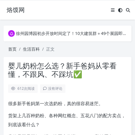
烙馍网
16796个OpenClaw Skills合集下载｜总2.7G，压缩后仅738M，覆盖全场景技能
徐州园博园初步开放时间定了！10大建筑群＋49个展园即将亮相！
16796个OpenClaw Skills合集下载｜总2.7G，压缩后仅738M，覆盖全场景技能
徐州园博园初步开放时间定了！10大建筑群＋49个展园即将亮相！
首页
生活百科
正文
婴儿奶粉怎么选？新手爸妈从零看
懂，不跟风、不踩坑✅
612
次阅读
没有评论
很多新手爸妈第一次选奶粉，真的很容易迷茫。
货架上几百种奶粉、各种网红概念、五花八门的配方卖点，
到底该看什么？