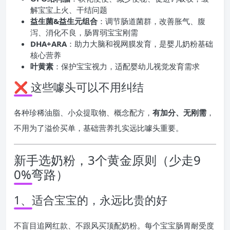
解宝宝上火、干结问题
益生菌&益生元组合
：调节肠道菌群，改善胀气、腹
泻、消化不良，肠胃弱宝宝刚需
DHA+ARA
：助力大脑和视网膜发育，是婴儿奶粉基础
核心营养
叶黄素
：保护宝宝视力，适配婴幼儿视觉发育需求
❌ 这些噱头可以不用纠结
各种珍稀油脂、小众提取物、概念配方，
有加分、无刚需
，
不用为了溢价买单，基础营养扎实远比噱头重要。
新手选奶粉，3个黄金原则（少走9
0%弯路）
1、适合宝宝的，永远比贵的好
不盲目追网红款、不跟风买顶配奶粉。每个宝宝肠胃耐受度