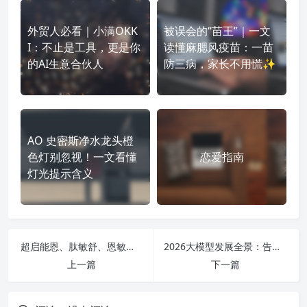
外贸人必看｜小满OKK
被误会的“苗王”｜一文
I：不止是工具，更是你
读懂麻腮风疫苗：一苗
的AI生意合伙人
防三病，家长不用慌✨
AO 史密斯净水龙头橙
色灯别忽视！一文看懂
恋爱指南
灯光提示含义
超启能恩、肽敏舒、恩敏舒怎么选？敏宝三款王牌奶粉彻底讲清✨
2026大模型发展全景：告别野蛮生长，进入精耕落地的智能新时代
上一篇
下一篇