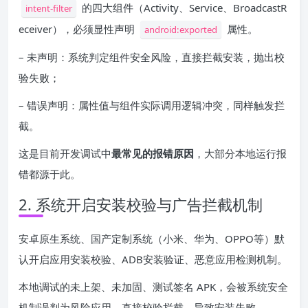
的四大组件（Activity、Service、BroadcastR
intent-filter
eceiver），必须显性声明
属性。
android:exported
– 未声明：系统判定组件安全风险，直接拦截安装，抛出校
验失败；
– 错误声明：属性值与组件实际调用逻辑冲突，同样触发拦
截。
这是目前开发调试中
最常见的报错原因
，大部分本地运行报
错都源于此。
2. 系统开启安装校验与广告拦截机制
安卓原生系统、国产定制系统（小米、华为、OPPO等）默
认开启应用安装校验、ADB安装验证、恶意应用检测机制。
本地调试的未上架、未加固、测试签名 APK，会被系统安全
机制误判为风险应用，直接校验拦截，导致安装失败。