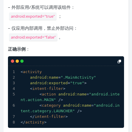
– 外部应用/系统可以调用该组件：
；
android:exported="true"
– 仅应用内部调用，禁止外部访问：
。
android:exported="false"
正确示例
：
<
activity
android:name
=
".MainActivity"
android:exported
=
"true"
>
<
intent-filter
>
<
action
android:name
=
"android.inte
nt.action.MAIN"
 />
<
category
android:name
=
"android.in
tent.category.LAUNCHER"
 />
</
intent-filter
>
</
activity
>