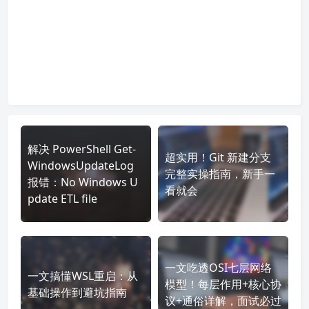
解决 PowerShell Get-
超实用！Git 新建分支
WindowsUpdateLog
完整实操指南，新手一
报错：No Windows U
看就会
pdate ETL file
一文吃透OSI七层网络
一文搞懂WSL重启：从
模型！每层作用+核心协
基础操作到避坑指南
议+通俗详解，面试必过