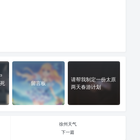
中
请帮我制定一份太原
死
留言板
两天春游计划
徐州天气
下一篇