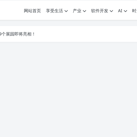
网站首页
享受生活
产业
软件开发
AI
时
.7G，压缩后仅738M，覆盖全场景技能
9个展园即将亮相！
.7G，压缩后仅738M，覆盖全场景技能
9个展园即将亮相！