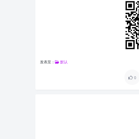
发表至：
默认
0