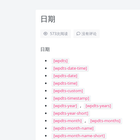
日期
573
次阅读
没有评论
日期
[wpdts]
[wpdts-date-time]
[wpdts-date]
[wpdts-time]
[wpdts-custom]
[wpdts-timestamp]
,
[wpdts-year]
[wpdts-years]
[wpdts-year-short]
,
[wpdts-month]
[wpdts-months]
[wpdts-month-name]
[wpdts-month-name-short]