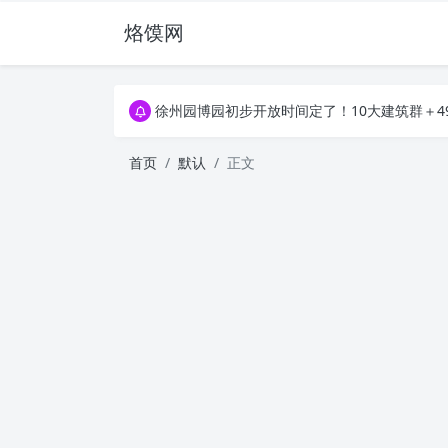
烙馍网
16796个OpenClaw Skills合集下载｜总2
徐州园博园初步开放时间定了！10大建筑群＋4
16796个OpenClaw Skills合集下载｜总2
徐州园博园初步开放时间定了！10大建筑群＋4
首页
默认
正文