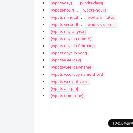
,
[wpdts-day]
[wpdts-days]
,
[wpdts-hour]
[wpdts-hours]
,
[wpdts-minute]
[wpdts-minutes]
,
[wpdts-second]
[wpdts-seconds]
[wpdts-day-of-year]
[wpdts-days-in-month]
[wpdts-days-in-february]
[wpdts-days-in-year]
[wpdts-weekday]
[wpdts-weekday-name]
[wpdts-weekday-name-short]
[wpdts-week-of-year]
[wpdts-am-pm]
[wpdts-time-zone]
可以使用微信扫码