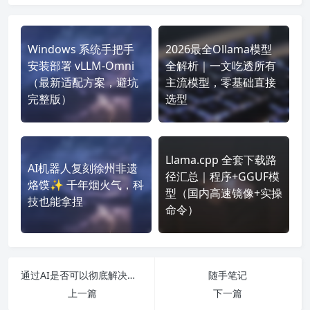
Windows 系统手把手
2026最全Ollama模型
安装部署 vLLM-Omni
全解析｜一文吃透所有
（最新适配方案，避坑
主流模型，零基础直接
完整版）
选型
Llama.cpp 全套下载路
AI机器人复刻徐州非遗
径汇总｜程序+GGUF模
烙馍✨ 千年烟火气，科
型（国内高速镜像+实操
技也能拿捏
命令）
通过AI是否可以彻底解决黄牛问题？
随手笔记
上一篇
下一篇