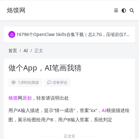
烙馍网
16796个OpenClaw Skills合集下载｜总2.7G，压缩后仅738M，覆盖全场景技能
徐州园博园初步开放时间定了！10大建筑群＋49个展园即将亮相！
16796个OpenClaw Skills合集下载｜总2.7G，压缩后仅738M，覆盖全场景技能
徐州园博园初步开放时间定了！10大建筑群＋49个展园即将亮相！
首页
AI
正文
做个App，AI笔画我猜
1,890
次阅读
没有评论
烙馍
网
原创
，转发请说明出处
用户A输入描述，提示“猜一成语”，答案“xx”，
AI
根据描述绘
图，展示绘图给用户B，用户B输入答案，系统判定
正文完