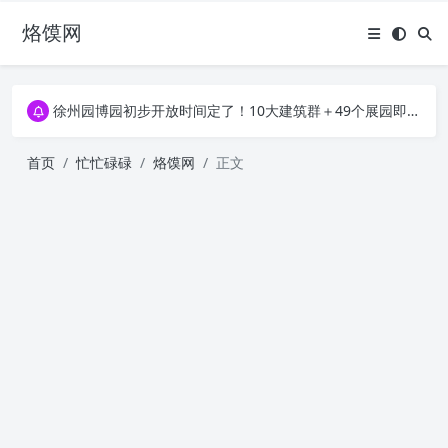
烙馍网
16796个OpenClaw Skills合集下载｜总2.7G，压缩后仅738M，覆盖全场景技能
徐州园博园初步开放时间定了！10大建筑群＋49个展园即将亮相！
16796个OpenClaw Skills合集下载｜总2.7G，压缩后仅738M，覆盖全场景技能
徐州园博园初步开放时间定了！10大建筑群＋49个展园即将亮相！
首页
忙忙碌碌
烙馍网
正文