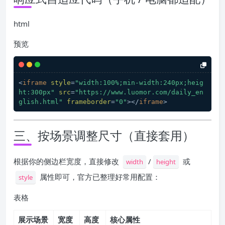
html
预览
<
iframe
style
=
"width:100%;min-width:240px;heig
ht:300px"
src
=
"https://www.luomor.com/daily_en
glish.html"
frameborder
=
"0"
>
</
iframe
>
三、按场景调整尺寸（直接套用）
根据你的侧边栏宽度，直接修改
/
或
width
height
属性即可，官方已整理好常用配置：
style
表格
展示场景
宽度
高度
核心属性