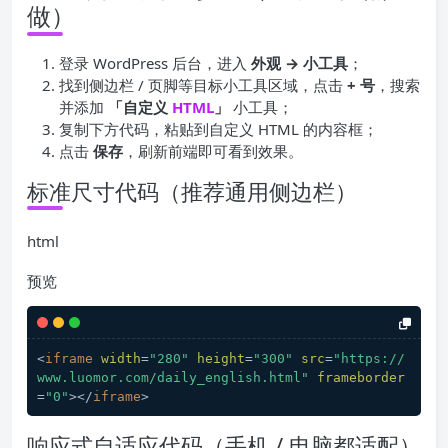
做）
登录 WordPress 后台，进入
外观 → 小工具
；
找到侧边栏 / 页脚等目标小工具区域，点击
+ 号
，搜索
并添加
「自定义
HTML
」
小工具；
复制下方代码，粘贴到自定义 HTML 的内容框；
点击
保存
，刷新前端即可看到效果。
标准尺寸代码（推荐通用侧边栏）
html
预览
<
iframe
width
=
"280"
height
=
"300"
src
=
"https://
www.luomor.com/daily_english.html"
frameborder
=
"0"
>
</
iframe
>
响应式自适应代码（手机 / 电脑都适配）