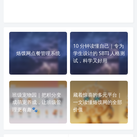
10 分钟读懂自己｜专为
烙馍网点餐管理系统
学生设计的 SBTI 人格测
试，科学又好用
班级宠物园｜把积分变
藏着惊喜的多元平台｜
成萌宠养成，让班级管
一文读懂烙馍网的全部
理更有趣🐾
价值