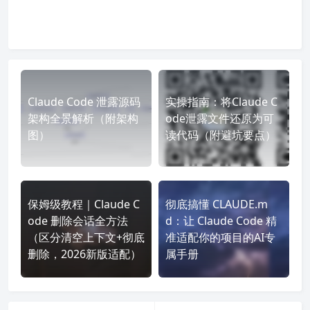
Claude Code 泄露源码
实操指南：将Claude C
架构全景解析（附架构
ode泄露文件还原为可
图）
读代码（附避坑要点）
保姆级教程｜Claude C
彻底搞懂 CLAUDE.m
ode 删除会话全方法
d：让 Claude Code 精
（区分清空上下文+彻底
准适配你的项目的AI专
删除，2026新版适配）
属手册