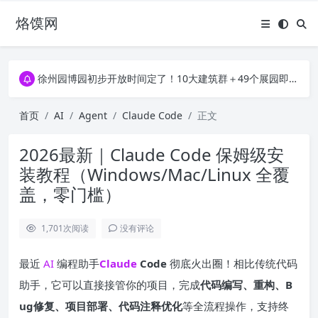
烙馍网
16796个OpenClaw Skills合集下载｜总2.7G，压缩后仅738M，覆盖全场景技能
徐州园博园初步开放时间定了！10大建筑群＋49个展园即将亮相！
16796个OpenClaw Skills合集下载｜总2.7G，压缩后仅738M，覆盖全场景技能
徐州园博园初步开放时间定了！10大建筑群＋49个展园即将亮相！
首页
AI
Agent
Claude Code
正文
2026最新｜Claude Code 保姆级安
装教程（Windows/Mac/Linux 全覆
盖，零门槛）
1,701
次阅读
没有评论
最近
AI
编程助手
Claude
Code
彻底火出圈！相比传统代码
助手，它可以直接接管你的项目，完成
代码编写、重构、B
ug修复、项目部署、代码注释优化
等全流程操作，支持终