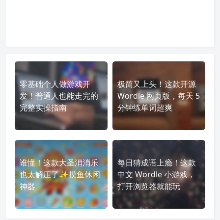
零基础个人做游戏开
极简又上头！这款开源
发！普通人也能走完的
Wordle 网页版，每天 5
完整实操指南
分钟练单词超爽
谁懂！这款大圣消消乐
每日猜成语上瘾！这款
也太解压了✨摸鱼休闲
中文 Wordle 小游戏，
神器
打开浏览器就能玩