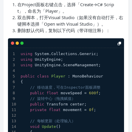
在Project面板右键点击，选择「Create→C# Scrip
t」，命名为「Player」。
双击脚本，打开Visual Studio（如果没有自动打开，右
键脚本选择「Open with Visual Studio」）。
删除默认代码，复制以下代码（带详细注释）：
using
 System.Collections.Generic;
using
 UnityEngine;
using
 UnityEngine.SceneManagement;
public
class
Player
 : MonoBehaviour
{
// 移动速度，可在Inspector面板调整
public
float
 moveSpeed = 
600f
;
// 旋转中心（拖拽赋值）
public
 Transform center;
private
float
 movement = 
0f
;
// 每帧更新（处理输入）
void
Update
()