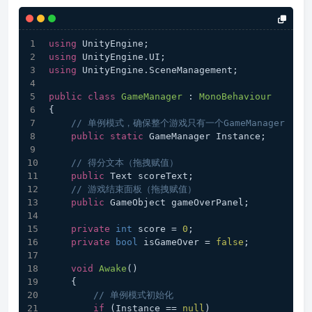
using
 UnityEngine;
using
 UnityEngine.UI;
using
 UnityEngine.SceneManagement;
public
class
GameManager
 : 
MonoBehaviour
{
// 单例模式，确保整个游戏只有一个GameManager
public
static
 GameManager Instance;
// 得分文本（拖拽赋值）
public
 Text scoreText;
// 游戏结束面板（拖拽赋值）
public
 GameObject gameOverPanel;
private
int
 score = 
0
;
private
bool
 isGameOver = 
false
;
void
Awake
(
)
    {
// 单例模式初始化
if
 (Instance == 
null
)