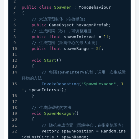
public
class
Spawner
 : MonoBehaviour
{
// 六边形预制体（拖拽赋值）
public
 GameObject hexagonPrefab;
// 生成间隔（秒），可调整难度
public
float
 spawnInterval = 
1f
;
// 生成范围（距离中心的最大距离）
public
float
 spawnRange = 
5f
;
void
Start
()
    {
// 每隔spawnInterval秒，调用一次生成障
碍物的方法
InvokeRepeating
(
"SpawnHexagon"
, 
1
f
, spawnInterval);
    }
// 生成障碍物的方法
void
SpawnHexagon
()
    {
// 随机生成位置（围绕中心，在指定范围内）
        Vector2 spawnPosition = Random.ins
ideUnitCircle * spawnRange;