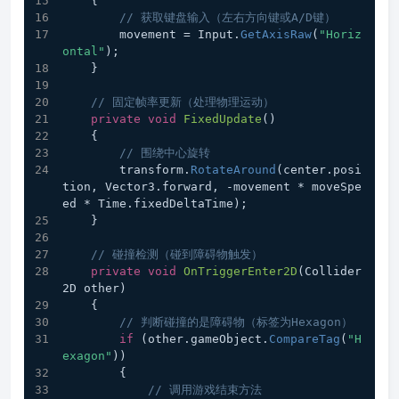
    {
// 获取键盘输入（左右方向键或A/D键）
        movement = Input.
GetAxisRaw
(
"Horiz
ontal"
);
    }
// 固定帧率更新（处理物理运动）
private
void
FixedUpdate
()
    {
// 围绕中心旋转
        transform.
RotateAround
(center.posi
tion, Vector3.forward, -movement * moveSpe
ed * Time.fixedDeltaTime);
    }
// 碰撞检测（碰到障碍物触发）
private
void
OnTriggerEnter2D
(Collider
2D other)
    {
// 判断碰撞的是障碍物（标签为Hexagon）
if
 (other.gameObject.
CompareTag
(
"H
exagon"
))
        {
// 调用游戏结束方法