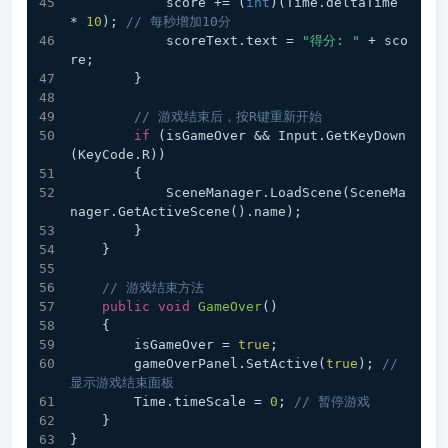
            score += (
int
)(Time.deltaTime 
* 
10
); 
// 每秒增加10分
            scoreText.text = 
"得分: "
 + sco
re;
        }
// 游戏结束后，按R键重新开始
if
 (isGameOver && Input.GetKeyDown
(KeyCode.R))
        {
            SceneManager.LoadScene(SceneMa
nager.GetActiveScene().name);
        }
    }
// 游戏结束方法
public
void
GameOver
(
)
    {
        isGameOver = 
true
;
        gameOverPanel.SetActive(
true
); 
// 
显示游戏结束面板
        Time.timeScale = 
0
; 
// 暂停游戏
    }
}