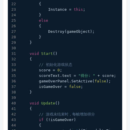
        {
            Instance = 
this
;
        }
else
        {
            Destroy(gameObject);
        }
    }
void
Start
(
)
    {
// 初始化游戏状态
        score = 
0
;
        scoreText.text = 
"得分: "
 + score;
        gameOverPanel.SetActive(
false
);
        isGameOver = 
false
;
    }
void
Update
(
)
    {
// 游戏未结束时，每帧增加得分
if
 (!isGameOver)
        {