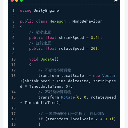
using
 UnityEngine;
public
class
Hexagon
 : MonoBehaviour
{
// 缩小速度
public
float
 shrinkSpeed = 
0.5f
;
// 旋转速度
public
float
 rotateSpeed = 
20f
;
void
Update
()
    {
// 不断缩小障碍物
        transform.localScale -= 
new
Vector
3
(shrinkSpeed * Time.deltaTime, shrinkSpee
d * Time.deltaTime, 
0
);
// 不断旋转障碍物
        transform.
Rotate
(
0
, 
0
, rotateSpeed 
* Time.deltaTime);
// 当障碍物缩小到一定程度，自动销毁
if
 (transform.localScale.x < 
0.1f
)
        {