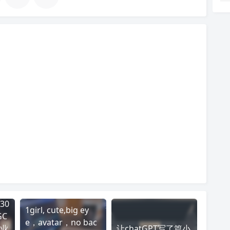
30
1girl, cute,big ey
GC
e，avatar，no bac
业
让chatGPT写了篇小