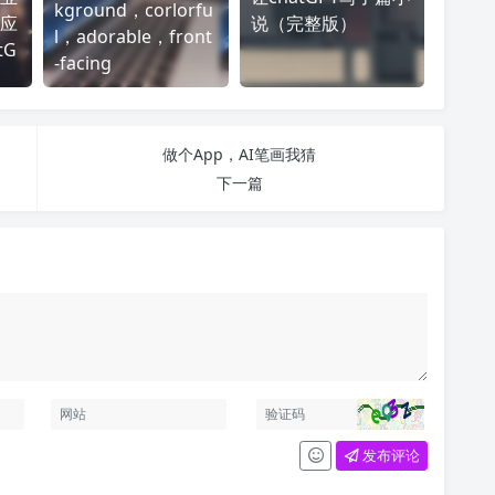
kground，corlorfu
应
说（完整版）
l，adorable，front
tG
-facing
做个App，AI笔画我猜
下一篇
发布评论