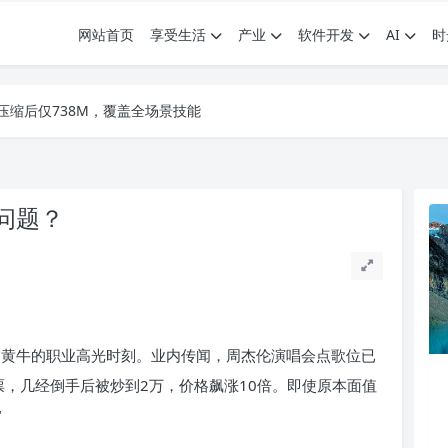
网站首页
享受生活
产业
软件开发
AI
时
.7G，压缩后仅738M，覆盖全场景技能
9个展园即将亮相！
.7G，压缩后仅738M，覆盖全场景技能
9个展园即将亮相！
问题？
是黄牛的职业高光时刻。业内传闻，周杰伦演唱会点歌位已
场票，几经倒手后被炒到2万，价格飙涨10倍。即使原本面值
“