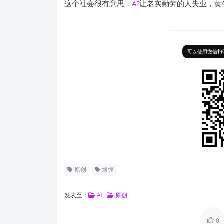
这个社会很有意思，
AI
让老实勤劳的人失业，黄
可以使用微信扫码
原创
烙馍
发表至：
AI
原创
0