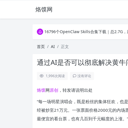
烙馍网
16796个OpenClaw Skills合集下载｜总2
徐州园博园初步开放时间定了！10大建筑群＋4
16796个OpenClaw Skills合集下载｜总2
徐州园博园初步开放时间定了！10大建筑群＋4
首页
AI
正文
通过AI是否可以彻底解决黄牛
1,996
次阅读
没有评论
烙馍
网
原创
，转发请说明出处
“每一场明星演唱会，既是粉丝的集体狂欢，也
经被炒至21万元。一张票面价格2000元的内
最便宜的看台票，也有几百到千元幅度的上涨。