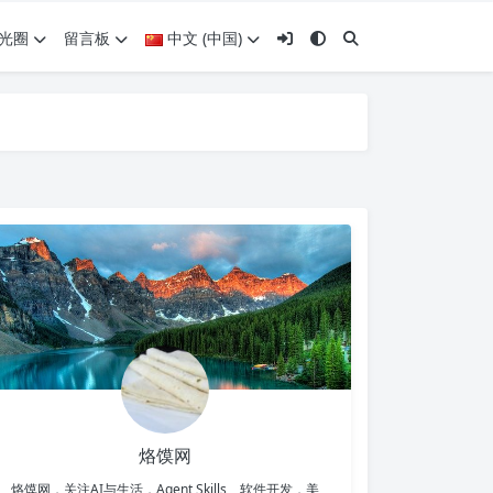
光圈
留言板
中文 (中国)
烙馍网
烙馍网，关注AI与生活，Agent Skills、软件开发，美