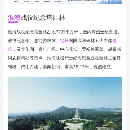
淮海
战役纪念塔园林
淮海战役纪念塔园林占地77万平方米，园内有烈士纪念塔、
战役纪念馆、总前委群雕、
徐州
国防园和碑林五大主体
建
筑
，及青年湖、青年广场、中心花坛、粟裕将军墓、胡耀邦
同志植树处等景点。淮海战役烈士纪念塔矗立在园林主轴纤
细段，依山而建，面向朝阳。塔高38.15米，巍然屹立。