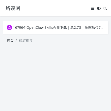
烙馍网
16796个OpenClaw Skills合集下载｜总2.7G，压缩后仅738M，覆盖全场景技能
徐州园博园初步开放时间定了！10大建筑群＋49个展园即将亮相！
16796个OpenClaw Skills合集下载｜总2.7G，压缩后仅738M，覆盖全场景技能
徐州园博园初步开放时间定了！10大建筑群＋49个展园即将亮相！
首页
旅游推荐