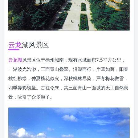
云龙
湖风景区
云龙湖
风景区位于徐州城南，现有水域面积7.5平方公里，
一湖波光浩渺，三面青山叠翠。沿湖而行，岸草如茵，阳春
桃红柳绿，仲夏榴花似火，深秋枫林尽染，严冬梅花傲雪，
四季异彩纷呈。古往今来，其三面青山一面城的天工自然美
景，吸引了众多游子。